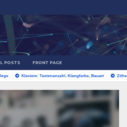
L POSTS
FRONT PAGE
Klaviere: Tastenanzahl, Klangfarbe, Bauart
Zithern: Auswahlk