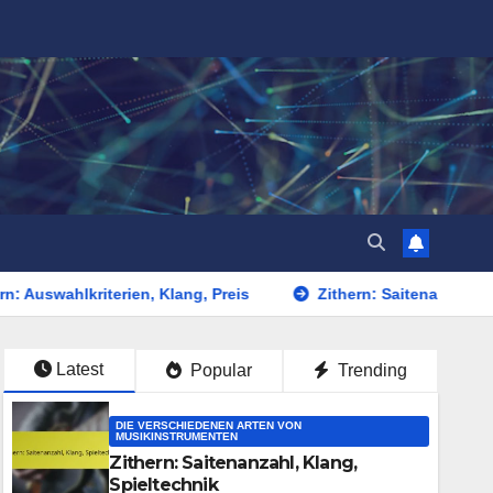
riterien, Klang, Preis
Zithern: Saitenanzahl, Klang, Spiel
Latest
Popular
Trending
DIE VERSCHIEDENEN ARTEN VON
MUSIKINSTRUMENTEN
Zithern: Saitenanzahl, Klang,
Spieltechnik