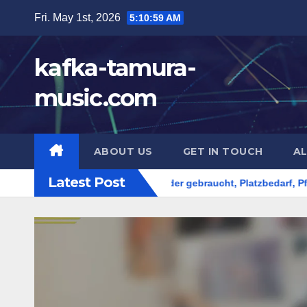
Skip
Fri. May 1st, 2026
5:11:00 AM
to
content
kafka-tamura-
music.com
ABOUT US
GET IN TOUCH
AL
Latest Post
tik
Klaviere: Neu oder gebraucht, Platzbedarf, Pflege