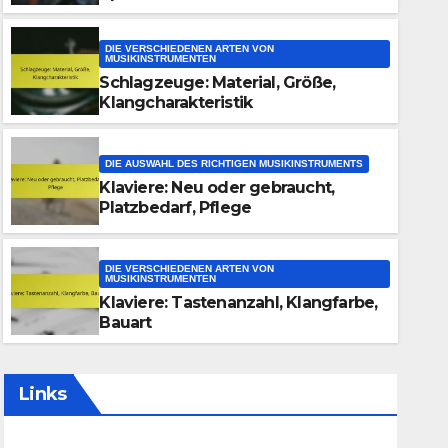
DIE VERSCHIEDENEN ARTEN VON
MUSIKINSTRUMENTEN
Schlagzeuge: Material, Größe,
Klangcharakteristik
DIE AUSWAHL DES RICHTIGEN MUSIKINSTRUMENTS
Klaviere: Neu oder gebraucht,
DIE VERSCHIEDENEN ARTEN VON MUSIKINSTRUMENTEN
Platzbedarf, Pflege
Schlagzeuge: Material, Größe
Klangcharakteristik
DIE VERSCHIEDENEN ARTEN VON
MUSIKINSTRUMENTEN
Klaviere: Tastenanzahl, Klangfarbe,
23/12/2025
ANTON WEBER
Bauart
Links