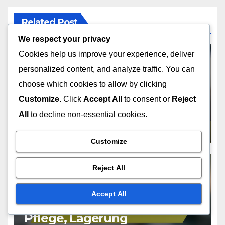
Related Post
We respect your privacy
Cookies help us improve your experience, deliver
personalized content, and analyze traffic. You can
choose which cookies to allow by clicking
DIE PFLEGE UND WARTUNG VON MUSIKINSTRUMENTEN
Zithern: Auswahlkriterien,
Customize
. Click
Accept All
to consent or
Reject
Klang, Preis
All
to decline non-essential cookies.
DEC 18, 2025
ANTON WEBER
Customize
Reject All
DIE PFLEGE UND WARTUNG VON MUSIKINSTRUMENTEN
Accept All
Schlagzeuge: Reinigung,
Pflege, Lagerung