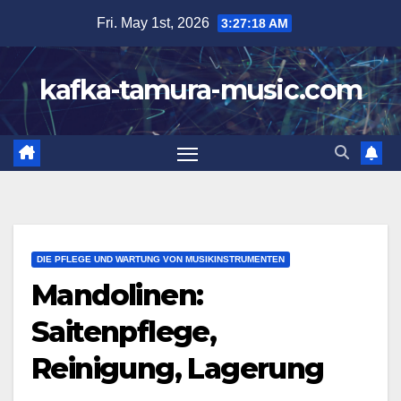
Skip
Fri. May 1st, 2026
3:27:20 AM
to
content
kafka-tamura-music.com
DIE PFLEGE UND WARTUNG VON MUSIKINSTRUMENTEN
Mandolinen:
Saitenpflege,
Reinigung, Lagerung