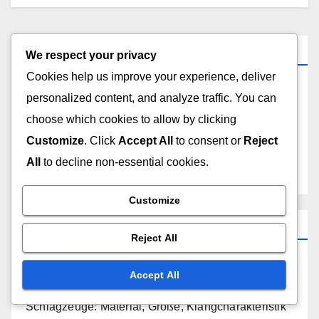
Links
We respect your privacy
Cookies help us improve your experience, deliver
Get in Touch
personalized content, and analyze traffic. You can
choose which cookies to allow by clicking
About Us
Customize
. Click
Accept All
to consent or
Reject
All
to decline non-essential cookies.
All Posts
Customize
Recent Posts
Reject All
Zithern: Saitenanzahl, Klang, Spieltechnik
Accept All
Schlagzeuge: Material, Größe, Klangcharakteristik