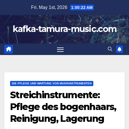
Skip
Fri. May 1st, 2026
1:00:24 AM
to
content
kafka-tamura-music.com
DIE PFLEGE UND WARTUNG VON MUSIKINSTRUMENTEN
Streichinstrumente:
Pflege des bogenhaars,
Reinigung, Lagerung